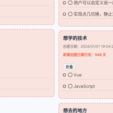
用户可以自定义说一
实现点几切换，静止
想学的技术
创建日期：2024/01/01 19:04:
兴趣点
距离创建日期已有：948 天
寻找你感兴趣的领域
折叠
确
2
1
1
DeepSeek
Github
Hexo
Pyt
Vue
1
1
1
SiteStatus
Tag Plugins
书稿
JavaScript
2
2
1
4
图床
婉棠记
学习方法
小想法
1
1
1
1
悦读
技巧
摄影
摄影课程
想去的地方