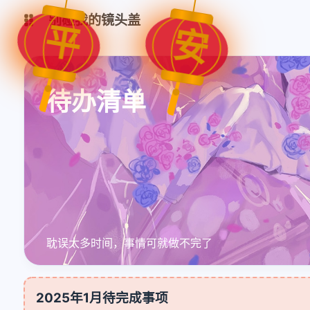
别碰我的镜头盖
平
安
文档
Todo
待办清单
FPManager
CodeMark
IPMapper
TurtleBrowser
思否
CSDN
知乎
掘金
耽误太多时间，事情可就做不完了
2025年1月待完成事项