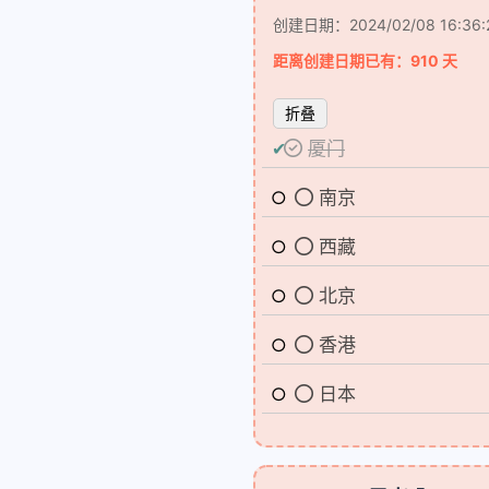
创建日期：2024/02/08 16:36:
2
1
1
4
棠棠
生活
白嫖
笔记
纪念
距离创建日期已有：910 天
1
1
网站文章编写
网站活着吗？
网站魔
折叠
1
1
资源分享
递归
厦门
九月 2025
八月 2025
1
1
篇
篇
南京
五月 2025
四月 2025
西藏
1
1
篇
篇
北京
香港
日本