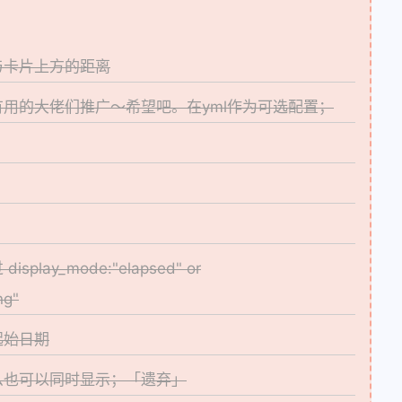
与卡片上方的距离
用的大佬们推广～希望吧。在yml作为可选配置；
lay_mode:"elapsed" or
ng"
起始日期
么也可以同时显示；「遗弃」