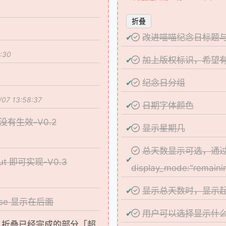
折叠
改进喵喵纪念日标题
:30
加上版权标识，希望有
纪念日分组
7 13:58:37
日期字体颜色
没有生效-V0.2
显示星期几
总天数显示可选，通过 disp
 即可实现-V0.3
display_mode:"remaini
显示总天数时，显示
alse 显示在后面
用户可以选择显示什
，折叠已经完成的部分「超