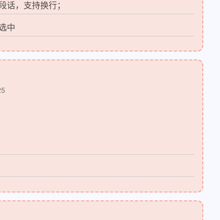
段话，支持换行；
选中
25
4
2
hon 工具
Python题目
1
1
1
养娃清单
取名
喵喵纪念日
1
2
1
待产包
怀孕
悦说页面
1
1
1
1
日常
春节
春节开发
服务器