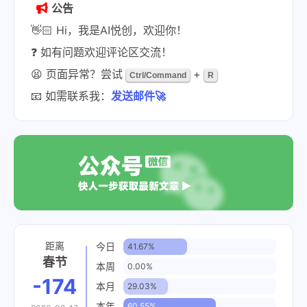
公告
👋🏻 Hi，我是AI悦创，欢迎你！
❓ 如有问题欢迎评论区交流！
😫 页面异常？尝试
+
Ctrl/Command
R
📧 如需联系我：
发送邮件🚀
距离
今日
41.67%
春节
本周
0.00%
-174
本月
29.03%
本年
60.55%