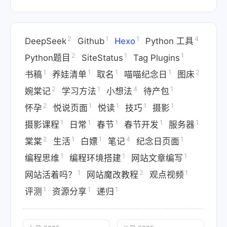
2
1
1
4
DeepSeek
Github
Hexo
Python 工具
2
1
1
Python题目
SiteStatus
Tag Plugins
1
1
1
1
2
书稿
养娃清单
取名
喵喵纪念日
图床
2
1
4
1
婉棠记
学习方法
小想法
待产包
2
1
1
1
1
怀孕
悦说页面
悦读
技巧
摄影
1
1
1
1
1
摄影课程
日常
春节
春节开发
服务器
2
1
1
4
1
棠棠
生活
白嫖
笔记
纪念日页面
1
1
1
编程思维
编程环境搭建
网站文章编写
1
2
1
网站活着吗？
网站魔改教程
观点视频
1
1
1
评测
资源分享
递归