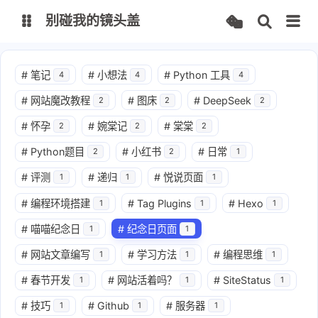
别碰我的镜头盖
文档
#
笔记
#
小想法
#
Python 工具
4
4
4
#
网站魔改教程
#
图床
#
DeepSeek
2
2
2
FPManager
CodeMark
#
怀孕
#
婉棠记
#
棠棠
2
2
2
IPMapper
TurtleBrowser
#
Python题目
#
小红书
#
日常
2
2
1
#
评测
#
递归
#
悦说页面
1
1
1
思否
CSDN
#
编程环境搭建
#
Tag Plugins
#
Hexo
1
1
1
知乎
掘金
#
喵喵纪念日
#
纪念日页面
1
1
#
网站文章编写
#
学习方法
#
编程思维
1
1
1
#
春节开发
#
网站活着吗？
#
SiteStatus
1
1
1
#
技巧
#
Github
#
服务器
1
1
1