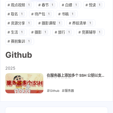
#
观点视频
#
春节
#
白嫖
#
悦读
1
1
1
1
#
取名
#
待产包
#
书稿
1
1
1
#
资源分享
#
摄影课程
#
养娃清单
1
1
1
#
生活
#
摄影
#
旅行
#
竞赛辅导
1
1
1
1
#
赛前集训
1
Github
2025
在服务器上添加多个 SSH 公钥以支
持多台电脑登录
Github
服务器
2025-01-20