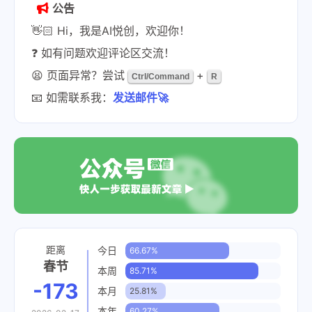
公告
👋🏻 Hi，我是AI悦创，欢迎你！
❓ 如有问题欢迎评论区交流！
😫 页面异常？尝试
+
Ctrl/Command
R
📧 如需联系我：
发送邮件🚀
距离
今日
66.67%
春节
本周
85.71%
-173
本月
25.81%
本年
60.27%