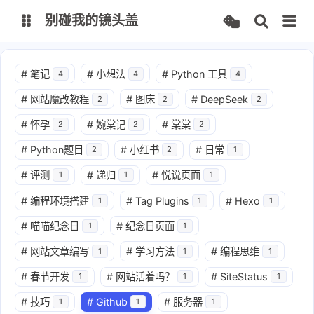
别碰我的镜头盖
文档
#
笔记
#
小想法
#
Python 工具
4
4
4
#
网站魔改教程
#
图床
#
DeepSeek
2
2
2
FPManager
CodeMark
#
怀孕
#
婉棠记
#
棠棠
2
2
2
IPMapper
TurtleBrowser
#
Python题目
#
小红书
#
日常
2
2
1
#
评测
#
递归
#
悦说页面
1
1
1
思否
CSDN
#
编程环境搭建
#
Tag Plugins
#
Hexo
1
1
1
知乎
掘金
#
喵喵纪念日
#
纪念日页面
1
1
#
网站文章编写
#
学习方法
#
编程思维
1
1
1
#
春节开发
#
网站活着吗？
#
SiteStatus
1
1
1
#
技巧
#
Github
#
服务器
1
1
1