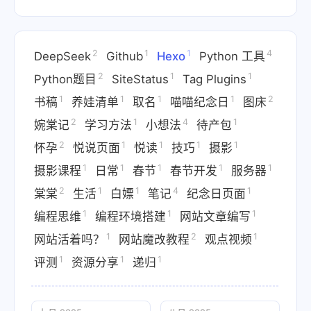
2
1
1
4
DeepSeek
Github
Hexo
Python 工具
2
1
1
Python题目
SiteStatus
Tag Plugins
1
1
1
1
2
书稿
养娃清单
取名
喵喵纪念日
图床
2
1
4
1
婉棠记
学习方法
小想法
待产包
2
1
1
1
1
怀孕
悦说页面
悦读
技巧
摄影
1
1
1
1
1
摄影课程
日常
春节
春节开发
服务器
2
1
1
4
1
棠棠
生活
白嫖
笔记
纪念日页面
1
1
1
编程思维
编程环境搭建
网站文章编写
1
2
1
网站活着吗？
网站魔改教程
观点视频
1
1
1
评测
资源分享
递归