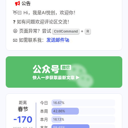
公告
👋🏻 Hi，我是AI悦创，欢迎你！
❓ 如有问题欢迎评论区交流！
😫 页面异常？尝试
+
Ctrl/Command
R
📧 如需联系我：
发送邮件🚀
距离
今日
16.67%
春节
本周
42.86%
-170
本月
16.13%
本年
59.45%