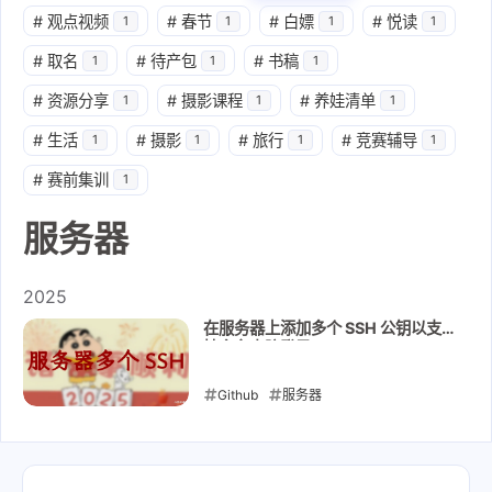
#
观点视频
#
春节
#
白嫖
#
悦读
1
1
1
1
#
取名
#
待产包
#
书稿
1
1
1
#
资源分享
#
摄影课程
#
养娃清单
1
1
1
#
生活
#
摄影
#
旅行
#
竞赛辅导
1
1
1
1
#
赛前集训
1
服务器
2025
在服务器上添加多个 SSH 公钥以支
持多台电脑登录
Github
服务器
2025-01-20