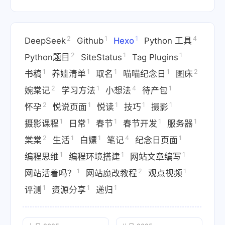
2
1
1
4
DeepSeek
Github
Hexo
Python 工具
2
1
1
Python题目
SiteStatus
Tag Plugins
1
1
1
1
2
书稿
养娃清单
取名
喵喵纪念日
图床
2
1
4
1
婉棠记
学习方法
小想法
待产包
2
1
1
1
1
怀孕
悦说页面
悦读
技巧
摄影
1
1
1
1
1
摄影课程
日常
春节
春节开发
服务器
2
1
1
4
1
棠棠
生活
白嫖
笔记
纪念日页面
1
1
1
编程思维
编程环境搭建
网站文章编写
1
2
1
网站活着吗？
网站魔改教程
观点视频
1
1
1
评测
资源分享
递归