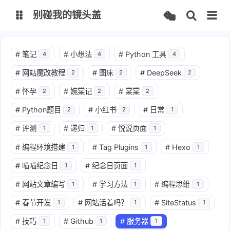
别碰我的镜头盖
文档
#
笔记
#
小想法
#
Python 工具
4
4
4
#
网站魔改教程
#
图床
#
DeepSeek
2
2
2
FPManager
CodeMark
#
怀孕
#
婉棠记
#
棠棠
2
2
2
IPMapper
TurtleBrowser
#
Python题目
#
小红书
#
日常
2
2
1
#
评测
#
递归
#
悦说页面
1
1
1
思否
CSDN
#
编程环境搭建
#
Tag Plugins
#
Hexo
1
1
1
知乎
掘金
#
喵喵纪念日
#
纪念日页面
1
1
#
网站文章编写
#
学习方法
#
编程思维
1
1
1
#
春节开发
#
网站活着吗？
#
SiteStatus
1
1
1
#
技巧
#
Github
#
服务器
1
1
1