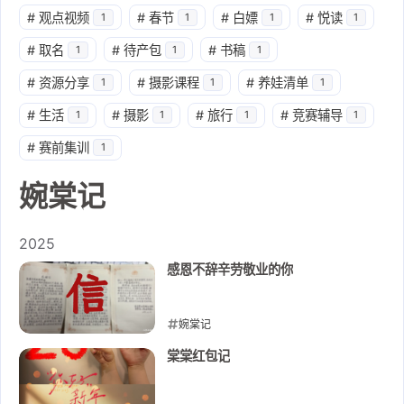
#
观点视频
#
春节
#
白嫖
#
悦读
1
1
1
1
#
取名
#
待产包
#
书稿
1
1
1
#
资源分享
#
摄影课程
#
养娃清单
1
1
1
#
生活
#
摄影
#
旅行
#
竞赛辅导
1
1
1
1
#
赛前集训
1
婉棠记
2025
感恩不辞辛劳敬业的你
婉棠记
2025-02-22
棠棠红包记