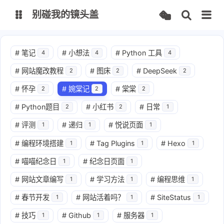
别碰我的镜头盖
文档
#
笔记
#
小想法
#
Python 工具
4
4
4
#
网站魔改教程
#
图床
#
DeepSeek
2
2
2
FPManager
CodeMark
#
怀孕
#
婉棠记
#
棠棠
2
2
2
IPMapper
TurtleBrowser
#
Python题目
#
小红书
#
日常
2
2
1
#
评测
#
递归
#
悦说页面
1
1
1
思否
CSDN
#
编程环境搭建
#
Tag Plugins
#
Hexo
1
1
1
知乎
掘金
#
喵喵纪念日
#
纪念日页面
1
1
#
网站文章编写
#
学习方法
#
编程思维
1
1
1
#
春节开发
#
网站活着吗？
#
SiteStatus
1
1
1
#
技巧
#
Github
#
服务器
1
1
1