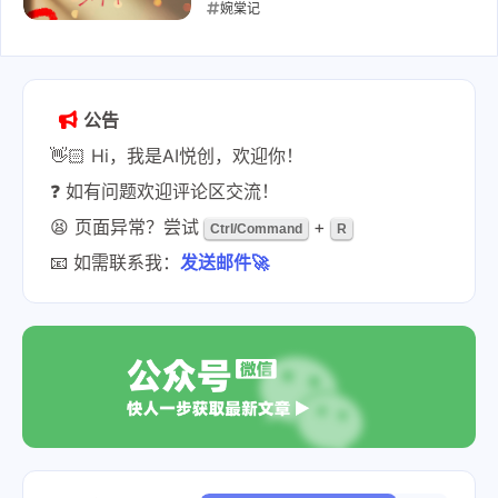
婉棠记
2025-02-02
公告
👋🏻 Hi，我是AI悦创，欢迎你！
❓ 如有问题欢迎评论区交流！
😫 页面异常？尝试
+
Ctrl/Command
R
📧 如需联系我：
发送邮件🚀