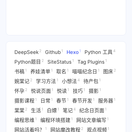
2
1
1
4
DeepSeek
Github
Hexo
Python 工具
2
1
1
Python题目
SiteStatus
Tag Plugins
1
1
1
1
2
书稿
养娃清单
取名
喵喵纪念日
图床
2
1
4
1
婉棠记
学习方法
小想法
待产包
2
1
1
1
1
怀孕
悦说页面
悦读
技巧
摄影
1
1
1
1
1
摄影课程
日常
春节
春节开发
服务器
2
1
1
4
1
棠棠
生活
白嫖
笔记
纪念日页面
1
1
1
编程思维
编程环境搭建
网站文章编写
1
2
1
网站活着吗？
网站魔改教程
观点视频