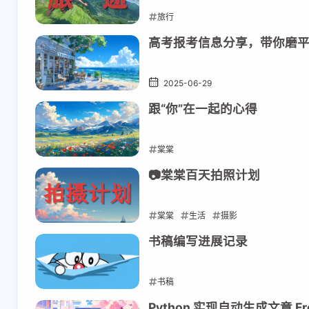
旅行
2025-07-22
高考报考信息分享，带你磨平
2025-06-29
跟“你”在一起的心得
棠棠
2025-05-05
📷棠棠百天拍照计划
棠棠
生活
摄影
2025-04-15
书稿编写进展记录
书稿
2025-03-21
Python 实现自动生成文章 Fro