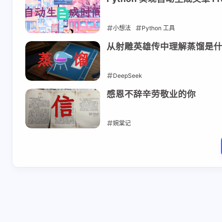
小想法
Python 工具
2025-03-11
从射雕英雄传中理解蒸馏是
DeepSeek
2025-03-05
感恩不辞辛劳敬业的你
婉棠记
2025-02-22
互动
最新评论