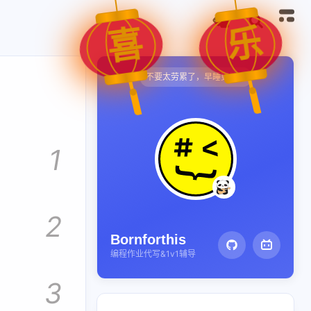
乐
喜
不要太劳累了，早睡更健康
1
2
Bornforthis
编程作业代写&1v1辅导
3