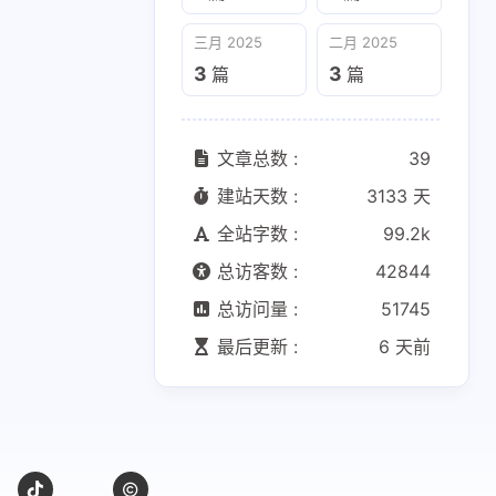
三月 2025
二月 2025
3
3
篇
篇
文章总数 :
39
建站天数 :
3133 天
全站字数 :
99.2k
总访客数 :
42844
总访问量 :
51745
最后更新 :
6 天前