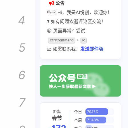
公告
👋🏻 Hi，我是AI悦创，欢迎你！
4
❓ 如有问题欢迎评论区交流！
😫 页面异常？尝试
+
Ctrl/Command
R
5
📧 如需联系我：
发送邮件🚀
6
7
距离
今日
79.17%
春节
本周
71.43%