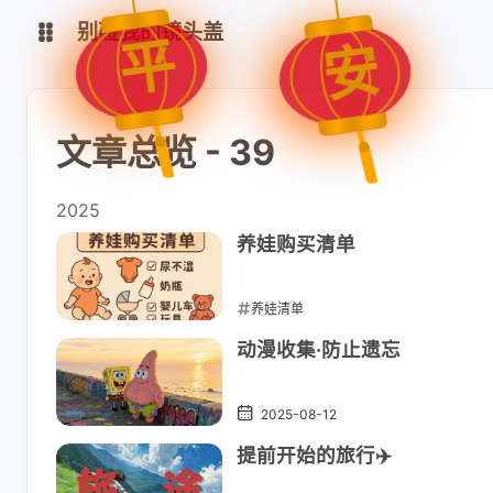
别碰我的镜头盖
平
安
文档
文章总览 - 39
FPManager
CodeMark
2025
IPMapper
TurtleBrowser
养娃购买清单
思否
CSDN
养娃清单
知乎
掘金
2025-09-12
动漫收集·防止遗忘
2025-08-12
提前开始的旅行✈️