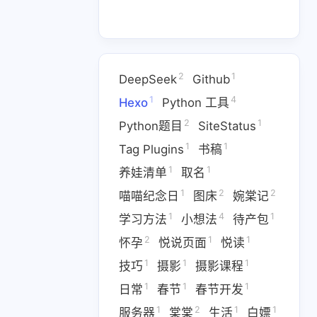
4
2
hon 工具
Python题目
1
1
1
2
1
养娃清单
取名
喵喵纪念日
DeepSeek
Github
1
4
Hexo
Python 工具
1
2
1
待产包
怀孕
悦说页面
2
1
Python题目
SiteStatus
1
1
1
1
日常
春节
春节开发
服务器
1
1
Tag Plugins
书稿
1
1
养娃清单
取名
1
1
1
日页面
编程思维
编程环境搭建
1
2
2
喵喵纪念日
图床
婉棠记
2
1
1
改教程
观点视频
评测
1
4
1
学习方法
小想法
待产包
2
1
1
怀孕
悦说页面
悦读
七月 2025
六月 2025
1
1
1
技巧
摄影
摄影课程
1
1
篇
篇
1
1
1
日常
春节
春节开发
三月 2025
二月 2025
1
2
1
1
服务器
棠棠
生活
白嫖