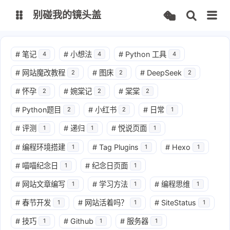
别碰我的镜头盖
文档
#
笔记
#
小想法
#
Python 工具
4
4
4
#
网站魔改教程
#
图床
#
DeepSeek
2
2
2
FPManager
CodeMark
#
怀孕
#
婉棠记
#
棠棠
2
2
2
IPMapper
TurtleBrowser
#
Python题目
#
小红书
#
日常
2
2
1
#
评测
#
递归
#
悦说页面
1
1
1
思否
CSDN
#
编程环境搭建
#
Tag Plugins
#
Hexo
1
1
1
知乎
掘金
#
喵喵纪念日
#
纪念日页面
1
1
#
网站文章编写
#
学习方法
#
编程思维
1
1
1
#
春节开发
#
网站活着吗？
#
SiteStatus
1
1
1
#
技巧
#
Github
#
服务器
1
1
1