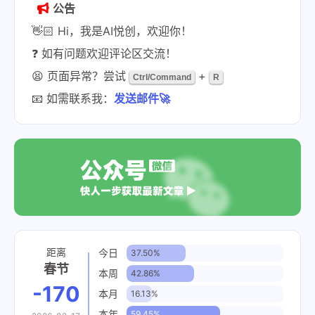
公告
👋🏻 Hi，我是AI悦创，欢迎你！
❓ 如有问题欢迎评论区交流！
😫 页面异常？尝试
+
Ctrl/Command
R
📧 如需联系我：
发送邮件🚀
距离
今日
37.50%
春节
本周
42.86%
-170
本月
16.13%
本年
59.45%