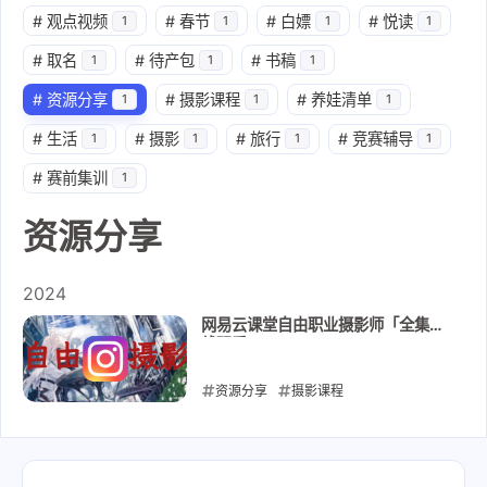
#
观点视频
#
春节
#
白嫖
#
悦读
1
1
1
1
#
取名
#
待产包
#
书稿
1
1
1
#
资源分享
#
摄影课程
#
养娃清单
1
1
1
#
生活
#
摄影
#
旅行
#
竞赛辅导
1
1
1
1
#
赛前集训
1
资源分享
2024
网易云课堂自由职业摄影师「全集在
线观看」
资源分享
摄影课程
2024-10-09