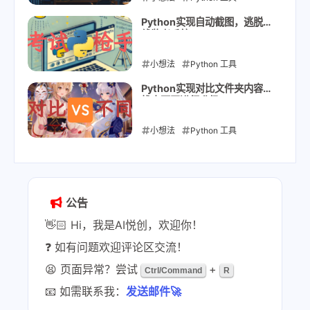
2024-12-05
Python实现自动截图，逃脱在
线监考系统
小想法
Python 工具
2024-11-01
Python实现对比文件夹内容，
找出不同进行升级
小想法
Python 工具
2024-10-09
公告
👋🏻 Hi，我是AI悦创，欢迎你！
❓ 如有问题欢迎评论区交流！
😫 页面异常？尝试
+
Ctrl/Command
R
📧 如需联系我：
发送邮件🚀