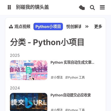
别碰我的镜头盖
文档
小技巧
观点视频
Python小项目
悦创解读与实操
更多
悦读
分类 - Python小项目
FPManager
CodeMark
IPMapper
TurtleBrowser
2025
Python 实现自动生成文章
思否
CSDN
FrontMatter
知乎
掘金
小想法
Python 工具
2025-03-11
2024
Python自动提交必应收录
小想法
Python 工具