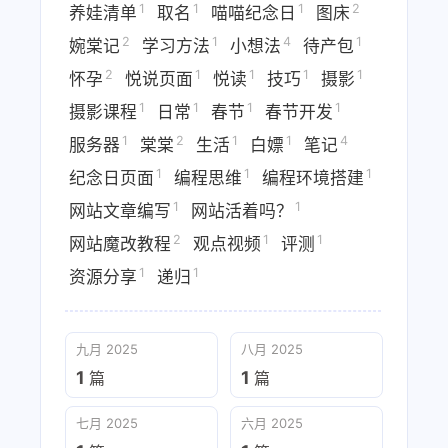
1
1
1
2
养娃清单
取名
喵喵纪念日
图床
2
1
4
1
婉棠记
学习方法
小想法
待产包
2
1
1
1
1
怀孕
悦说页面
悦读
技巧
摄影
1
1
1
1
摄影课程
日常
春节
春节开发
1
2
1
1
4
服务器
棠棠
生活
白嫖
笔记
1
1
1
纪念日页面
编程思维
编程环境搭建
1
1
网站文章编写
网站活着吗？
2
1
1
网站魔改教程
观点视频
评测
1
1
资源分享
递归
九月 2025
八月 2025
1
1
篇
篇
七月 2025
六月 2025